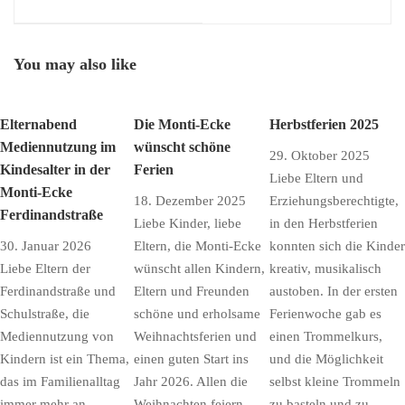
Behindertenzentrum
vollwertige Mahlzeiten
der Kinder
You may also like
Elternabend
Die Monti-Ecke
Herbstferien 2025
Mediennutzung im
wünscht schöne
29. Oktober 2025
Kindesalter in der
Ferien
Liebe Eltern und
Monti-Ecke
18. Dezember 2025
Erziehungsberechtigte,
Ferdinandstraße
Liebe Kinder, liebe
in den Herbstferien
30. Januar 2026
Eltern, die Monti-Ecke
konnten sich die Kinder
Liebe Eltern der
wünscht allen Kindern,
kreativ, musikalisch
Ferdinandstraße und
Eltern und Freunden
austoben. In der ersten
Schulstraße, die
schöne und erholsame
Ferienwoche gab es
Mediennutzung von
Weihnachtsferien und
einen Trommelkurs,
Kindern ist ein Thema,
einen guten Start ins
und die Möglichkeit
das im Familienalltag
Jahr 2026. Allen die
selbst kleine Trommeln
immer mehr an
Weihnachten feiern,
zu basteln und zu