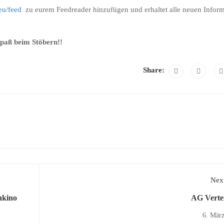
eu/feed
zu eurem Feedreader hinzufügen und erhaltet alle neuen Infor
Spaß beim Stöbern!!
Share:
Next
hkino
AG Verte
6. Mär