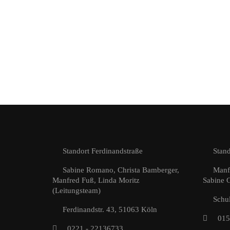
Standort Ferdinandstraße
Stand
Sabine Romano, Christa Bamberger,
Manf
Manfred Fuß, Linda Moritz
Sabine G
(Leitungsteam)
Schul
Ferdinandstr. 43, 51063 Köln
015
0221 - 22136733