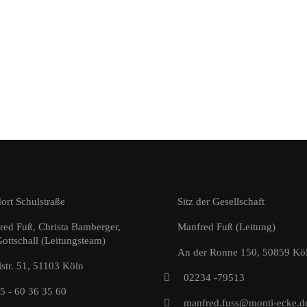
ort Schulstraße
Sitz der Gesellschaft
red Fuß, Christa Bamberger,
Manfred Fuß (Leitung)
ottschall (Leitungsteam)
An der Ronne 150, 50859 Kö
str. 51, 51103 Köln
02234 -79513
5 - 60 36 35 60
manfred.fuss@monti-ecke.d