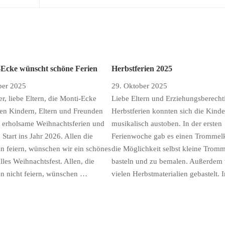
-Ecke wünscht schöne Ferien
Herbstferien 2025
ber 2025
29. Oktober 2025
r, liebe Eltern, die Monti-Ecke
Liebe Eltern und Erziehungsberechti
len Kindern, Eltern und Freunden
Herbstferien konnten sich die Kinder
 erholsame Weihnachtsferien und
musikalisch austoben. In der ersten
 Start ins Jahr 2026. Allen die
Ferienwoche gab es einen Trommel
n feiern, wünschen wir ein schönes
die Möglichkeit selbst kleine Trom
lles Weihnachtsfest. Allen, die
basteln und zu bemalen. Außerdem
n nicht feiern, wünschen …
vielen Herbstmaterialien gebastelt. 